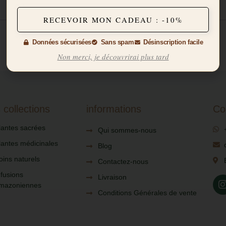
RECEVOIR MON CADEAU : -10%
Données sécurisées
Sans spam
Désinscription facile
Non merci, je découvrirai plus tard
 collections
informations
Co
lantes sacrées
Qui sommes-nous
lantes médicinales
Blog
oins naturels
Contactez-nous
nfusions
Livraison
mazoniennes
Conditions Générales de vente