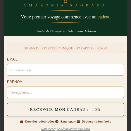
AMAZONIA SAGRADA
Votre premier voyage commence avec un
cadeau
Plantes de l'Amazonie · Laboratoire Takiwasi
30 ANS D’EXPERTISE CLINIQUE – TARAPOTO - PÉROU
EMAIL
30ème anniversaire du Centre
Takiwasi
PRENOM
A l’occasion du 30ème anniversaire du Centre Takiwasi, nous
vous relayons ce documentaire qui offre une rétrospective des
trois décennies d’intense travail clinique et de recherche sur les
médecines traditionnelles amazoniennes
RECEVOIR MON CADEAU : -10%
Données sécurisées
Sans spam
Désinscription facile
Non merci, je découvrirai plus tard