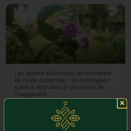
Les plantes Maîtresses amazonienne
en mode contention : un compagnon
subtil et actif dans le processus de
changement
Il est important de comprendre ce que signifie le terme
“contention”.