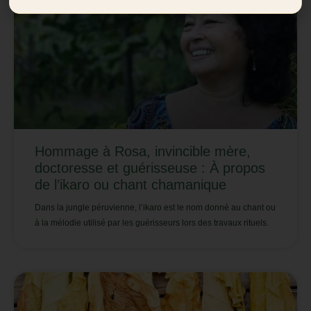
Hommage à Rosa, invincible mère,
doctoresse et guérisseuse : À propos
de l’ikaro ou chant chamanique
Dans la jungle péruvienne, l’ikaro est le nom donné au chant ou
à la mélodie utilisé par les guérisseurs lors des travaux rituels.