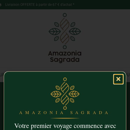
Livraison OFFERTE à partir de 67 € d’achat *
URELS
INFUSIONS AMAZONIENNES
QUI SOMMES-NOU
Univers
AMAZONIA SAGRADA
Votre premier voyage commence avec