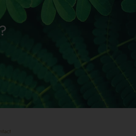
 ?
ntact