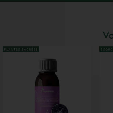
Vo
PLANTES SACRÉES
ECORC