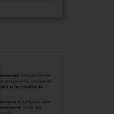
zoniennes
, méticuleusement
inale amazonienne, combine les
xiété et les troubles du
 nerveuse
et à préparer votre
 émotionnel
, tandis que
rvosité.