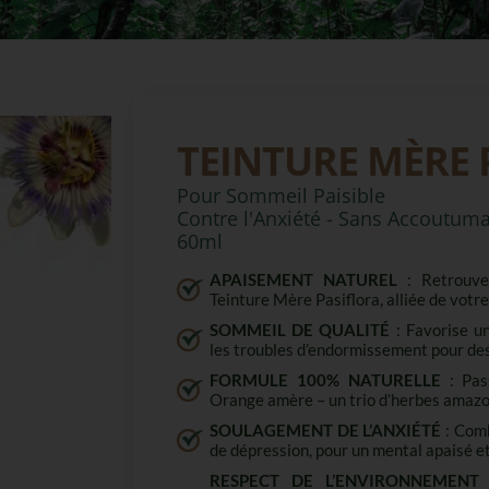
TEINTURE MÈRE 
Pour Sommeil Paisible
Contre l'Anxiété - Sans Accoutum
60ml
APAISEMENT NATUREL
: Retrouve
Teinture Mère Pasiflora, alliée de votr
SOMMEIL DE QUALITÉ
: Favorise u
les troubles d’endormissement pour des
FORMULE 100% NATURELLE
: Pass
Orange amère – un trio d’herbes amazon
SOULAGEMENT DE L’ANXIÉTÉ
: Comb
de dépression, pour un mental apaisé et
RESPECT DE L’ENVIRONNEMENT
: