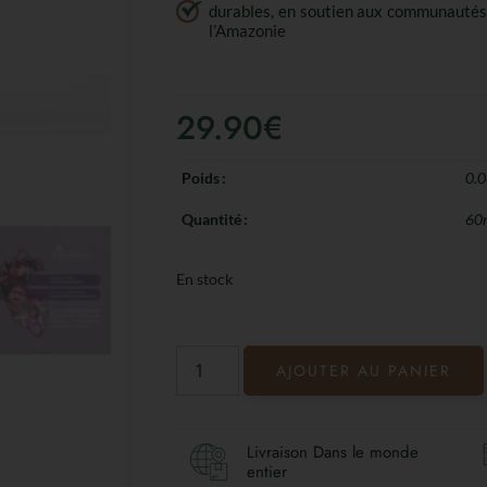
durables, en soutien aux communautés 
l’Amazonie
29.90
€
Poids
0.0
Quantité
60
En stock
AJOUTER AU PANIER
Livraison Dans le monde
entier