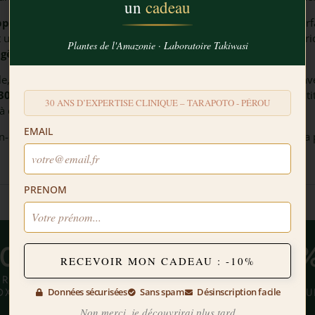
un
cadeau
proche holistique de la santé
mentale et du bien-être, en par
nt un moyen de retrouver le calme, mais aussi un hommage à la ric
Plantes de l'Amazonie · Laboratoire Takiwasi
igènes
.
le,
respectueuse de l’environnemen
t, et d’un engagement enve
30 ans d’expertise et une renommée internationale
, garanti
30 ANS D’EXPERTISE CLINIQUE – TARAPOTO - PÉROU
à cette
sagesse ancestrale
.
EMAIL
en-être mental naturel et un sommeil apaisé, tout en soutenant la
PRENOM
0
%
100
%
100
RECEVOIR MON CADEAU : -10%
GRÉDIENTS
BIODISPONIBLE
PETITS
OXIQUES
PRODUCTEU
Données sécurisées
Sans spam
Désinscription facile
Non merci, je découvrirai plus tard