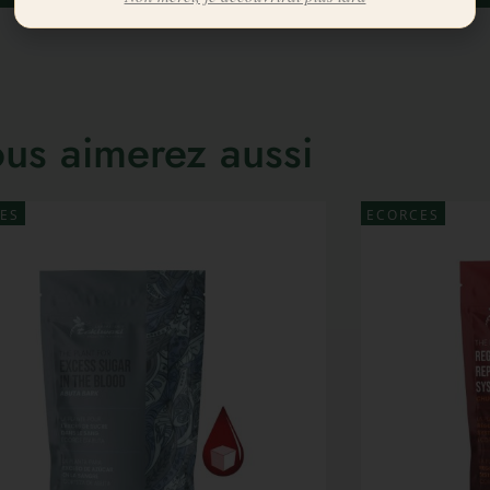
us aimerez aussi
ES
ECORCES