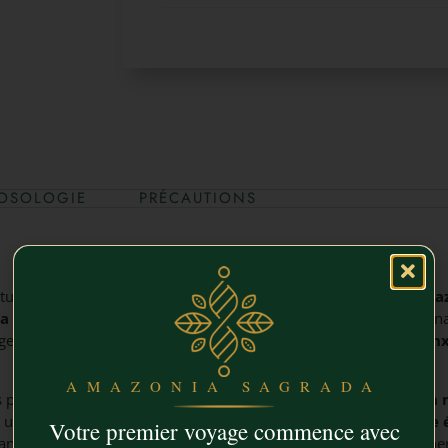
OSOLOGIE
PRÉCAUTIONS
inture Mère Pasiflora, un
mélange unique de trois plantes ama
a Sagrada
. Cette solution naturelle, issue de la tradition médic
ange amère pour offrir un
remède efficace contre le stress, l’an
AMAZONIA SAGRADA
 propriétés sédatives et calmantes, aidant à
apaiser la tension
 un relaxant naturel, favorise le
calme intérieur et l’équilibre
Votre premier voyage commence avec
nts, complète cette synergie en luttant contre l’insomnie et la ne