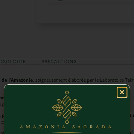
OSOLOGIE
PRÉCAUTIONS
r de l’Amazonie
, soigneusement élaborée par le Laboratoire Taki
itionnelle des femmes amazoniennes
, cette huile 100% pure est 
i perpétuent des méthodes de récolte ancestrales.
n
puissant équilibrant hormonal
, apportant un
soulagement 
é des spermatozoïdes.
AMAZONIA SAGRADA
cré est également prisé pour ses
propriétés régénératrices qui 