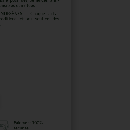
huile pour ses bénéfices anti-
nsibles et irritées
NDIGÈNES
: Chaque achat
raditions et au soutien des
.
Paiement 100%
sécurisé