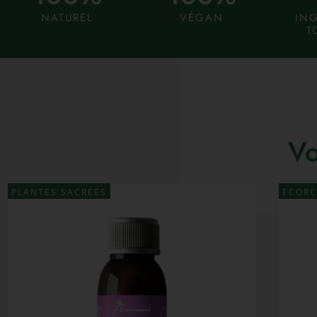
NATUREL
VÉGAN
IN
T
Vo
PLANTES SACRÉES
ECORC