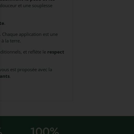
 douceur et une souplesse
te
.
e. Chaque application est une
à la terre.
itionnels, et reflète le
respect
 vous est proposée avec la
tants
.
%
100
%